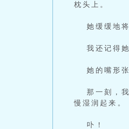
枕头上。
她缓缓地将
我还记得她
她的嘴形张
那一刻，我心
慢湿润起来。
卟！