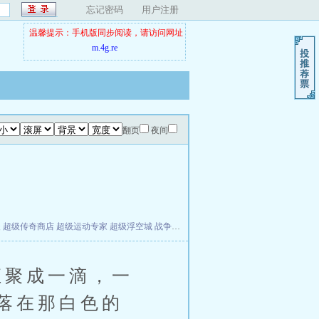
忘记密码
用户注册
温馨提示：手机版同步阅读，请访问网址
m.4g.re
翻页
夜间
夫
超级传奇商店
超级运动专家
超级浮空城
战争天堂
混元道纪
教练万岁
都市全能巨星
聚成一滴，一
落在那白色的