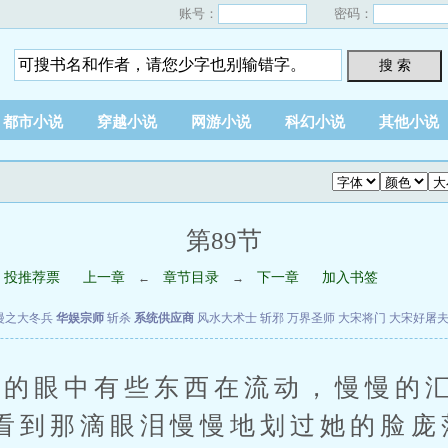
账号：
密码：
搜 索
都市小说
穿越小说
网游小说
科幻小说
其他小说
第89节
投推荐票
上一章
章节目录
下一章
加入书签
←
→
漫之大冬兵
华娱宗师
斩杀
系统供应商
风水大术士
斩邪
万界圣师
大宋将门
大宋好屠
眼中有些东西在流动，慢慢的汇
看到那滴眼泪慢慢地划过她的脸庞