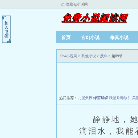
收藏4g小说网
首页
玄幻小说
修真小说
t9b4小说网
>
其他小说
>
残隼
> 第89节
热门推荐：
九层天界
绿茵峥嵘
我是杀毒软件
美
静静地，她的
滴泪水，我能