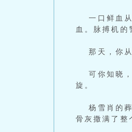
一口鲜血从她
血。脉搏机的
那天，你从
可你知晓，直
旋。
杨雪肖的葬礼
骨灰撒满了整