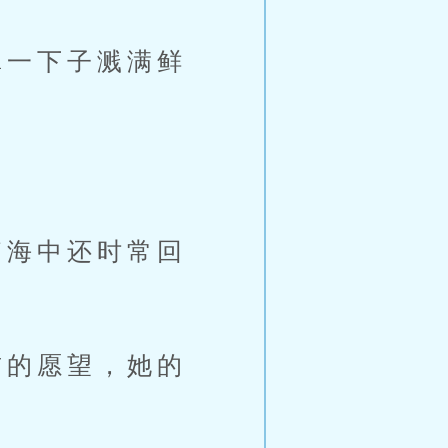
一下子溅满鲜
海中还时常回
的愿望，她的