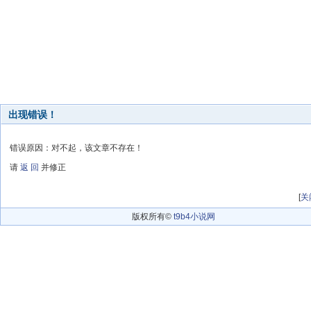
出现错误！
错误原因：对不起，该文章不存在！
请
返 回
并修正
[
关
版权所有©
t9b4小说网