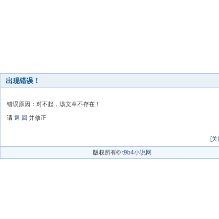
出现错误！
错误原因：对不起，该文章不存在！
请
返 回
并修正
[
关
版权所有©
t9b4小说网