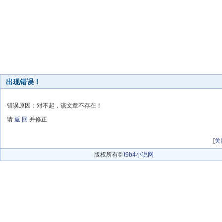
出现错误！
错误原因：对不起，该文章不存在！
请
返 回
并修正
[
关
版权所有©
t9b4小说网