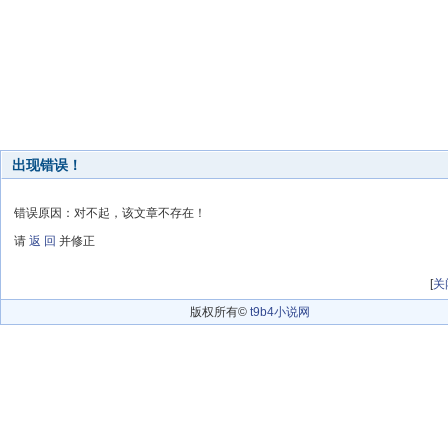
出现错误！
错误原因：对不起，该文章不存在！
请
返 回
并修正
[
关
版权所有©
t9b4小说网